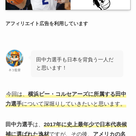
アフィリエイト広告を利用しています
田中力選手も日本を背負う一人だ
と思います！
ネコ監督
今回は、
横浜ビー・コルセアーズに所属する田中
力選手
について深堀りしていきたいと思います。
田中力選手
は、
2017年に史上最年少で日本代表候
補に選ばれた逸材
ですが、その後、
アメリカの名