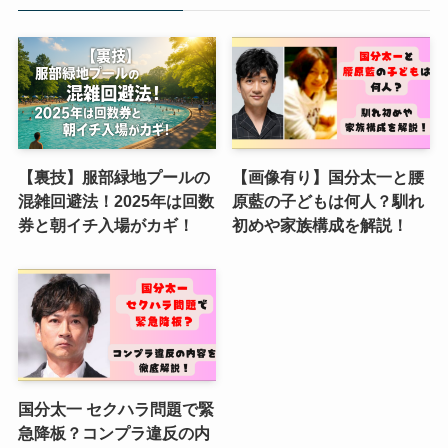
【裏技】服部緑地プールの
【画像有り】国分太一と腰
混雑回避法！2025年は回数
原藍の子どもは何人？馴れ
券と朝イチ入場がカギ！
初めや家族構成を解説！
国分太一 セクハラ問題で緊
急降板？コンプラ違反の内