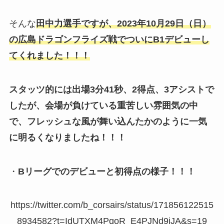
そんな
田中力選手ですが、2023年10月29日（日）
の広島ドラゴンフライズ戦でついにB1デビューし
てくれました！！！
スタッツ的には出場3分41秒、2得点、3アシストで
したが、会場が負けている重苦しい雰囲気の中
で、フレッシュな風が舞い込んたかのように一気
に明るくなりましたね！！！
・
Bリーグでのデビューと初得点の様子！！！
https://twitter.com/b_corsairs/status/171856122515
8934582?t=IdUTXM4PqoR_E4PJNd9iJA&s=19