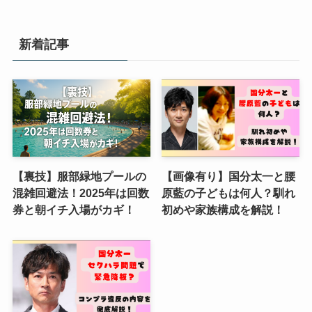
新着記事
【裏技】服部緑地プールの
【画像有り】国分太一と腰
混雑回避法！2025年は回数
原藍の子どもは何人？馴れ
券と朝イチ入場がカギ！
初めや家族構成を解説！