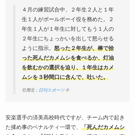
４月の練習試合中、２年生２人と１年
生１人がボールボーイ役を務めた。２
年生１人が１年生に対してもう１人の
２年生にちょっかいを出して怒らせる
ように指示。
怒った２年生が、棒で拾
った死んだカメムシを食べるか、灯油
を飲むかの選択を迫り、１年生はカメ
ムシを３秒間口に含んで、吐いた。
引用元：
日刊スポーツ
安楽選手の済美高校時代ですが、チーム内で起き
た揉め事のペナルティ一環で、
「死んだカメムシ