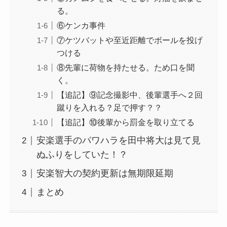
る。
⑥ケンカ事件
⑦ケツバットや至近距離でボールを投げ
つける
⑧先輩に荷物を持たせる。ため口を聞
く。
【追記】⑨記念撮影中、後輩選手へ２回
蹴りを入れる？足で押す？？
【追記】⑩後輩から罰金を取り立てる
安楽選手のパワハラを田中将大は見て見
ぬふりをしていた！？
安楽智大の契約更新は無期限延期
まとめ