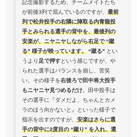
記念撮影するため、チームメイトたち
が前後3列で屈んでいるのですが、
最前
列で松井投手の右隣に陣取る内青龍投
手とみられる選手の背中を、最後列の
安楽が、ニヤニヤしながら右足で “蹴
る” 様子が映っています。
“蹴る”
とい
うより
足で押す
という感じですが、や
られた選手はバランスを崩し、苦笑
い。その様子を
右後ろで田中将大投手
もニヤニヤ見つめるだけ
。田中投手は
その選手に『ダメだよ、ちゃんとカメ
ラのほう向かないと』といった様子で
指示を出すのですが、
安楽はさらに選
手の背中に2度目の “蹴り” を入れ、選