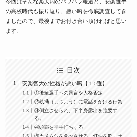
今回はそんな楽天内のパワハラ報道と、安楽選手
の高校時代も振り返り、悪い噂を徹底調査してき
ましたので、最後までお付き合い頂ければと思い
ます。
目次
安楽智大の性格が悪い噂【１0選】
①後輩選手への暴言や人格否定
②執拗（しつよう）に電話をかける行為
③倒立させられ、下半身露出を強要す
る。
④頭部を平手打ちする
⑤カメムシを食べさせる。灯油を飲ませ