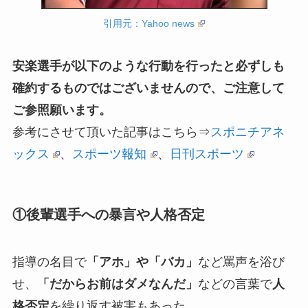
引用元：Yahoo news
安楽選手が以下のような行動を行ったと必ずしも
確約するものではございませんので、ご注意して
ご参照願います。
参考にさせて頂いた記事はこちら⇒
スポニチアネ
ックス
、
スポーツ報知
、
日刊スポーツ
①後輩選手への暴言や人格否定
指導の名目で
「アホ」や「バカ」
など罵声を浴び
せ、
「だからお前はダメなんだ」
などの言葉で
人
格否定
を繰り返す被害もあった。