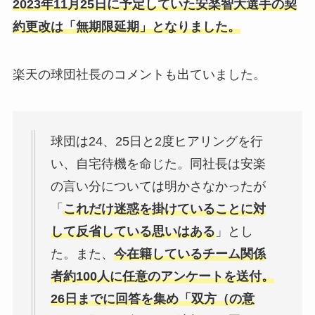
2023年11月25日に予定していた安楽智大選手の契
約更改は「無期限延期」となりました。
楽天の球団社長のコメントも出ていました。
球団は24、25日と2度ヒアリングを行
い、自宅待機を命じた。同社長は安楽
の言い分については明かさなかったが
「
これだけ迷惑を掛けていることに対
して反省している思いはある
」とし
た。また、
今在籍しているチーム関係
者約100人に任意のアンケートを送付。
26日までに回答を集め「双方（の意