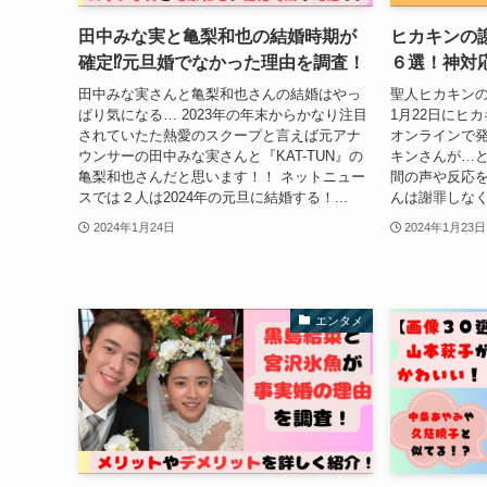
田中みな実と亀梨和也の結婚時期が
ヒカキンの
確定⁉︎元旦婚でなかった理由を調査！
６選！神対
田中みな実さんと亀梨和也さんの結婚はやっ
聖人ヒカキンの
ぱり気になる… 2023年の年末からかなり注目
1月22日にヒ
されていたた熱愛のスクープと言えば元アナ
オンラインで発
ウンサーの田中みな実さんと『KAT-TUN』の
キンさんが…と
亀梨和也さんだと思います！！ ネットニュー
間の声や反応
スでは２人は2024年の元旦に結婚する！...
んは謝罪しなく
2024年1月24日
2024年1月23日
エンタメ