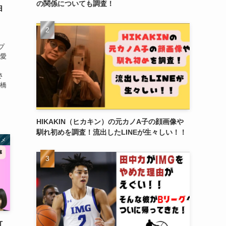
の関係についても調査！
由
プ
熱愛
ー
さ
高橋
HIKAKIN（ヒカキン）の元カノA子の顔画像や
馴れ初めを調査！流出したLINEが生々しい！！
タメ
可