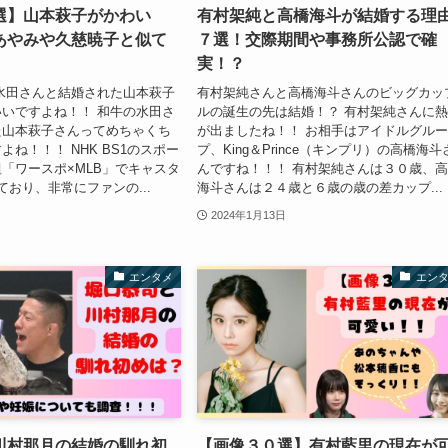
選】山本萩子がかわい
有村架純と高橋海斗が結婚する理
あやみや久慈暁子と似て
７選！交際期間や事務所公認で確
実！？
水田さんと結婚された山本萩子
有村架純さんと高橋海斗さんのビッグカッ
いですよね！！ 和牛の水田さ
ルの誕生の先は結婚！？ 有村架純さんに
た山本萩子さんってめちゃくち
が出ましたね！！ お相手はアイドルグル
ね！！！ NHK BS1のスポー
プ、King＆Prince（キンプリ）の高橋海斗
「ワースポ×MLB」でキャスタ
んですね！！！ 有村架純さんは３０歳、
ており、非常にファンの...
海斗さんは２４歳と６歳の歳の差カップ...
2024年1月13日
エンタメ
エン
川村那月の結婚の馴れ初
【画像３０選】有村藍里の現在が