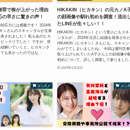
謝罪で株が上がった理由
HIKAKIN（ヒカキン）の元カノA
応の早さに驚きの声！
の顔画像や馴れ初めを調査！流出
たLINEが生々しい！！
対応力には感服です！ 2024年
カキンさんのスキャンダルが文春
HIKAKIN（ヒカキン）という聖人にもスキ
表されました！ 私もあのヒカ
ンダルが… 2024年元旦に結婚を発表され
ビックリでした！ ですが、世
HIKAKIN（ヒカキン）さんにも、スキャン
を紐解いていくと、ヒカキンさ
ルがでてしまいましたね。 今回は週刊文
ても良かったのではな...
取り上げられていたA子さんとの顔画像や
初めについて、詳しく調査して参りました..
2024年1月22日
エンタメ
エン