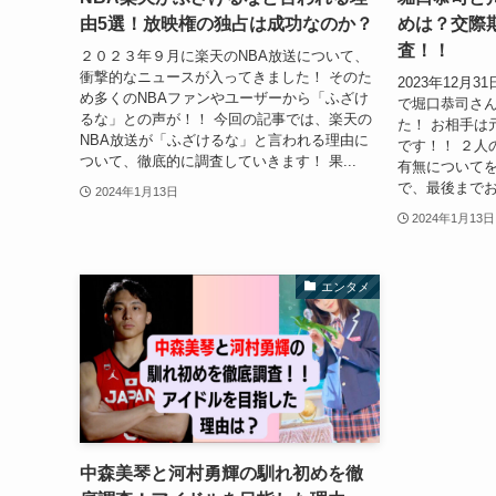
由5選！放映権の独占は成功なのか？
めは？交際
査！！
２０２３年９月に楽天のNBA放送について、
衝撃的なニュースが入ってきました！ そのた
2023年12月
め多くのNBAファンやユーザーから「ふざけ
で堀口恭司さ
るな」との声が！！ 今回の記事では、楽天の
た！ お相手は
NBA放送が「ふざけるな」と言われる理由に
です！！ ２人
ついて、徹底的に調査していきます！ 果...
有無について
で、最後までお
2024年1月13日
2024年1月13日
エンタメ
中森美琴と河村勇輝の馴れ初めを徹