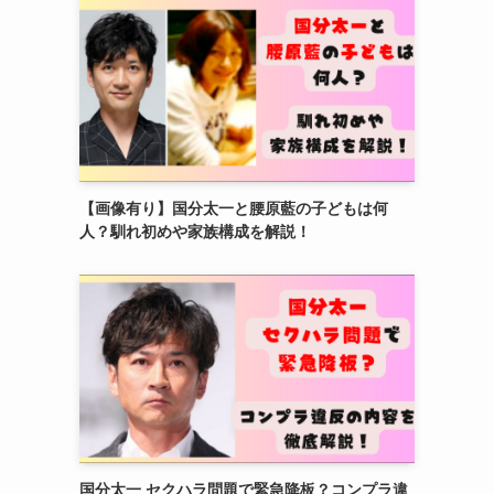
【画像有り】国分太一と腰原藍の子どもは何
人？馴れ初めや家族構成を解説！
国分太一 セクハラ問題で緊急降板？コンプラ違