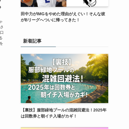
も
田中力がIMGをやめた理由がえぐい！そんな彼
がBリーグへついに帰ってきた！
ゃ
姉さ
、口
る
新着記事
を
【裏技】服部緑地プールの混雑回避法！2025年
は回数券と朝イチ入場がカギ！