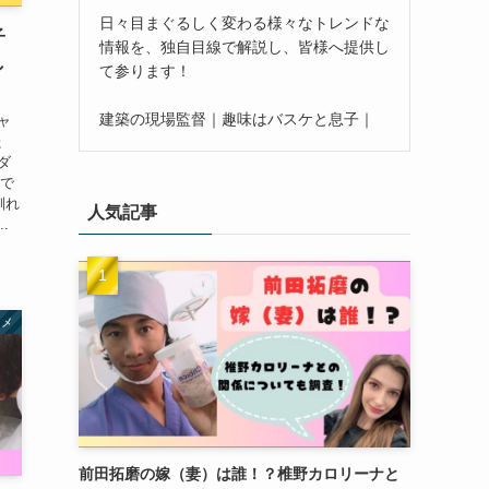
日々目まぐるしく変わる様々なトレンドな
子
情報を、独自目線で解説し、皆様へ提供し
し
て参ります！
建築の現場監督｜趣味はバスケと息子｜
ャ
た
ダ
春で
馴れ
人気記事
.
タメ
前田拓磨の嫁（妻）は誰！？椎野カロリーナと