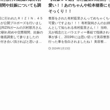
期間や妊娠についても調
愛い！！あのちゃんや松本穂香に
そっくり！！
31日に行われたＲＩＺＩＮ．４５
整形をされた有村藍里さんってめちゃくち
んが公開プロポーズを行いまし
可愛いですよね！！！ 有村架純さんのお
元RIZINガールの川村那月さん
んとして知られる有村藍里さん！！ 当時
の馴れ初めや交際期間、妊娠の
元が残念だとバラエティー番組で指摘され
を徹底調査して参りましたの
事が多く、2019年には思い切って美容整形
付き合い頂ければと思いま...
行った事を告白されましたね！ 美容整...
2024年1月13日