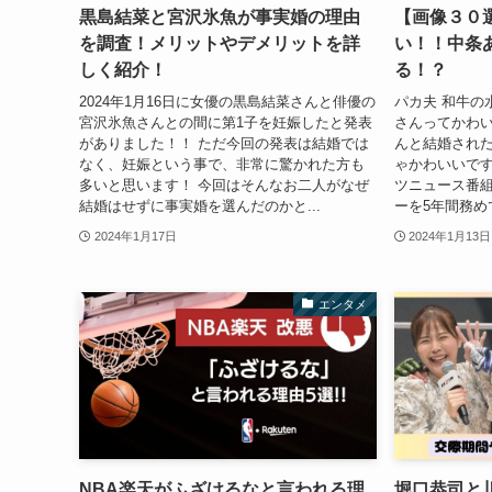
黒島結菜と宮沢氷魚が事実婚の理由
【画像３０
を調査！メリットやデメリットを詳
い！！中条
しく紹介！
る！？
2024年1月16日に女優の黒島結菜さんと俳優の
パカ夫 和牛の
宮沢氷魚さんとの間に第1子を妊娠したと発表
さんってかわい
がありました！！ ただ今回の発表は結婚では
んと結婚され
なく、妊娠という事で、非常に驚かれた方も
ゃかわいいですよ
多いと思います！ 今回はそんなお二人がなぜ
ツニュース番組
結婚はせずに事実婚を選んだのかと...
ーを5年間務め
2024年1月17日
2024年1月13日
エンタメ
NBA楽天がふざけるなと言われる理
堀口恭司と