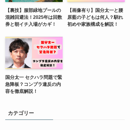
【裏技】服部緑地プールの
【画像有り】国分太一と腰
混雑回避法！2025年は回数
原藍の子どもは何人？馴れ
券と朝イチ入場がカギ！
初めや家族構成を解説！
国分太一 セクハラ問題で緊
急降板？コンプラ違反の内
容を徹底解説！
カテゴリー