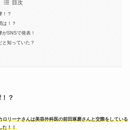
目次
摩！？
間は！？
がSNSで発表！
だと知っていた？
摩！？
椎野カロリーナさんは美容外科医の前田琢磨さんと交際をしている
した！！