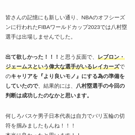
皆さんの記憶にも新しい通り、NBAのオフシーズ
ンに行われたFIBAワールドカップ2023では八村塁
選手は出場しませんでした。
出て欲しかった！！！
と思う反面で、
レブロン・
ジェームスという偉大な選手がいるレイカーズ
で
の
キャリアを『より良いモノ』にする為の準備を
していたので
、結果的には、
八村塁選手の今回の
判断は成功したのなかと思います。
何しろバスケ男子日本代表は自力でパリ五輪の切
符を掴みましたもんね！！！