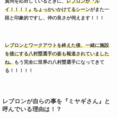
質問を応対しているときに、
レブロンが
『ル
イ
！！！！
』
ちょっかいかけてるシーン
がまた一
段と印象的ですし、仲の良さが伺えます！！！
レブロンとワークアウトを終えた後、一緒に施設
を後にする八村塁選手の姿も報道されていました
ね。
もう完全に世界の八村塁選手になってきて
る！！！！！
レブロンが自らの事を『ミヤギさん』と
呼んでいる理由
は！？