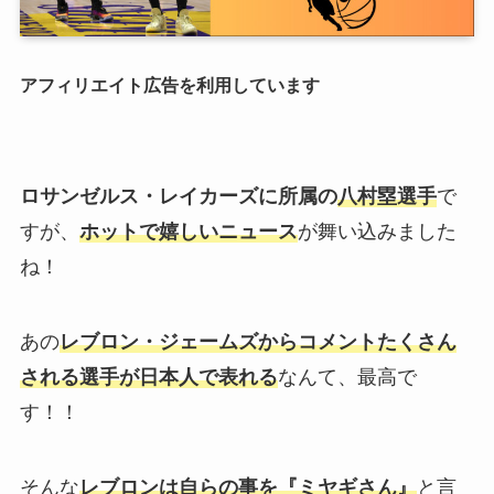
アフィリエイト広告を利用しています
ロサンゼルス・レイカーズに所属の
八村塁選手
で
すが、
ホットで嬉しいニュース
が舞い込みました
ね！
あの
レブロン・ジェームズからコメントたくさん
される選手が日本人で表れる
なんて、最高で
す！！
そんな
レブロンは自らの事を『ミヤギさん』
と言