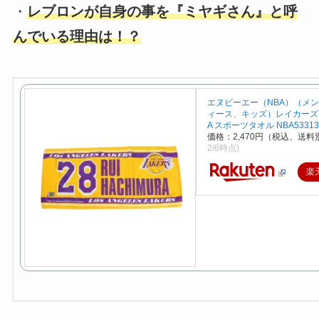
・
レブロンが自身の事を『ミヤギさん』と呼
んでいる理由は！？
エヌビーエー（NBA）（メ
ィース、キッズ）レイカーズ 
A スポーツタオル NBA53313
価格：2,470円（税込、送料別
2/6時点)
楽