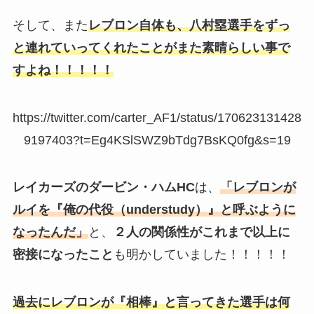
そして、また
レブロン自体も、八村塁選手をずっ
と連れていってくれたことがまた素晴らしい事で
すよね！！！！！
https://twitter.com/carter_AF1/status/170623131428
9197403?t=Eg4KSlSWZ9bTdg7BsKQ0fg&s=19
レイカーズのダービン・ハムHC
は、
「レブロンが
ルイを『俺の代役（understudy）』と呼ぶように
なったんだ」
と、
２人の関係性がこれまで以上に
密接になったこと
も明かしていました！！！！！
過去にレブロンが
『相棒』
と言ってきた選手は何