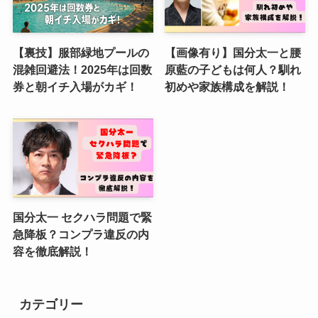
【裏技】服部緑地プールの
【画像有り】国分太一と腰
混雑回避法！2025年は回数
原藍の子どもは何人？馴れ
券と朝イチ入場がカギ！
初めや家族構成を解説！
国分太一 セクハラ問題で緊
急降板？コンプラ違反の内
容を徹底解説！
カテゴリー