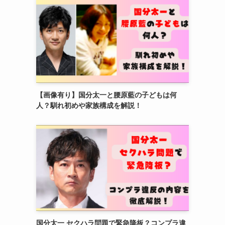
【画像有り】国分太一と腰原藍の子どもは何
人？馴れ初めや家族構成を解説！
国分太一 セクハラ問題で緊急降板？コンプラ違