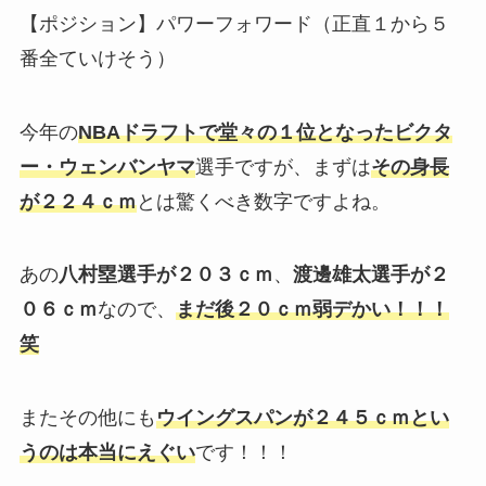
【ポジション】パワーフォワード（正直１から５
番全ていけそう）
今年の
NBAドラフトで堂々の１位となったビクタ
ー・ウェンバンヤマ
選手ですが、まずは
その身長
が２２４ｃｍ
とは驚くべき数字ですよね。
あの
八村塁選手が２０３ｃｍ
、
渡邊雄太選手が２
０６ｃｍ
なので、
まだ後２０ｃｍ弱デかい！！！
笑
またその他にも
ウイングスパンが２４５ｃｍとい
うのは本当にえぐい
です！！！