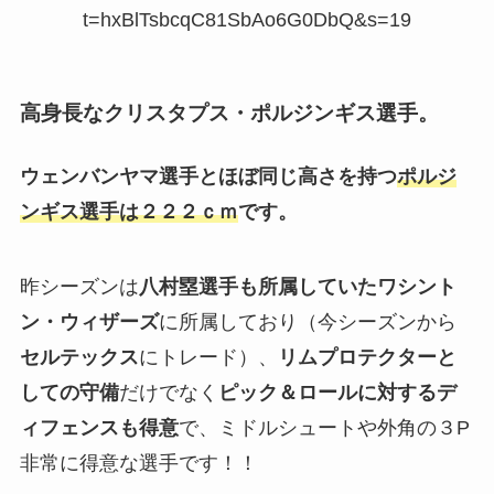
t=hxBlTsbcqC81SbAo6G0DbQ&s=19
高身長なクリスタプス・ポルジンギス選手。
ウェンバンヤマ選手とほぼ同じ高さを持つ
ポルジ
ンギス選手は２２２ｃｍ
です。
昨シーズンは
八村塁選手も所属していたワシント
ン・ウィザーズ
に所属しており（今シーズンから
セルテックス
にトレード）、
リムプロテクターと
しての守備
だけでなく
ピック＆ロールに対するデ
ィフェンスも得意
で、ミドルシュートや外角の３P
非常に得意な選手です！！