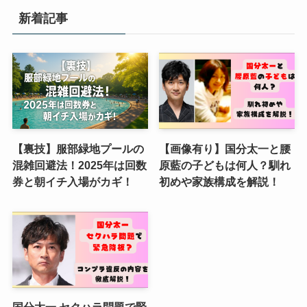
新着記事
【裏技】服部緑地プールの
【画像有り】国分太一と腰
混雑回避法！2025年は回数
原藍の子どもは何人？馴れ
券と朝イチ入場がカギ！
初めや家族構成を解説！