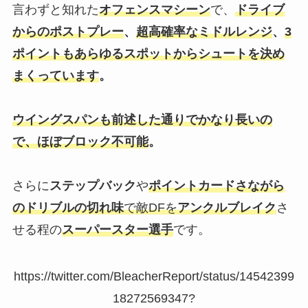
言わずと知れた
オフェンスマシーン
で、
ドライブ
からのポストプレー
、
超高確率なミドルレンジ
、
3
ポイントもあらゆるスポットからシュートを決め
まくっています
。
ウイングスパンも前述した通りでかなり長いの
で、ほぼブロック不可能
。
さらに
ステップバック
や
ポイントカードさながら
のドリブルの切れ味
で敵DFを
アンクルブレイク
さ
せる程の
スーパースター選手
です。
https://twitter.com/BleacherReport/status/14542399
18272569347?