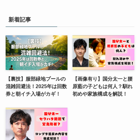
新着記事
【裏技】服部緑地プールの
【画像有り】国分太一と腰
混雑回避法！2025年は回数
原藍の子どもは何人？馴れ
券と朝イチ入場がカギ！
初めや家族構成を解説！