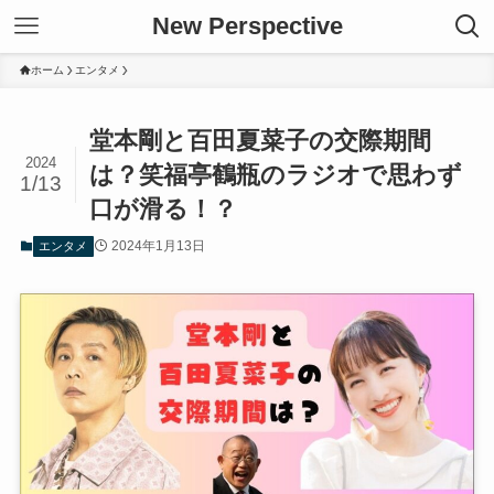
New Perspective
ホーム
エンタメ
堂本剛と百田夏菜子の交際期間
2024
は？笑福亭鶴瓶のラジオで思わず
1/13
口が滑る！？
2024年1月13日
エンタメ